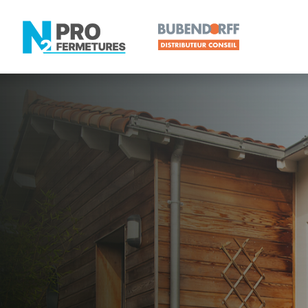
LOIRE-ATLANTIQUE -
Distribute
Le Loroux-B
Artisan, Menuisier, TPE ou PME proche de Le Lor
N2PRO Fermetures est votre référent Distributeur 