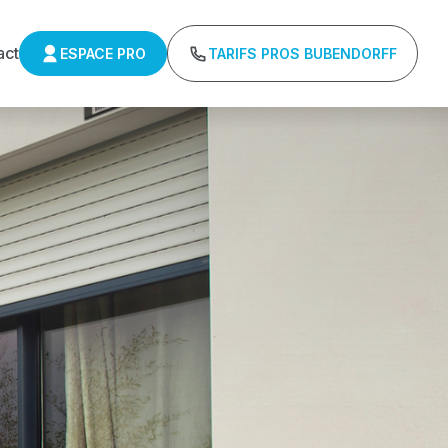
act
ESPACE PRO
TARIFS PROS BUBENDORFF
UBENDORFF
ifs directs usines sans minimum d'achat -