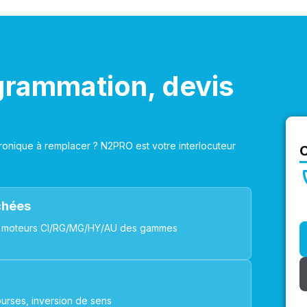
grammation, devis
onique à remplacer ? N2PRO est votre interlocuteur
achées
ues, moteurs CI/RG/MG/HY/AU des gammes
urses, inversion de sens