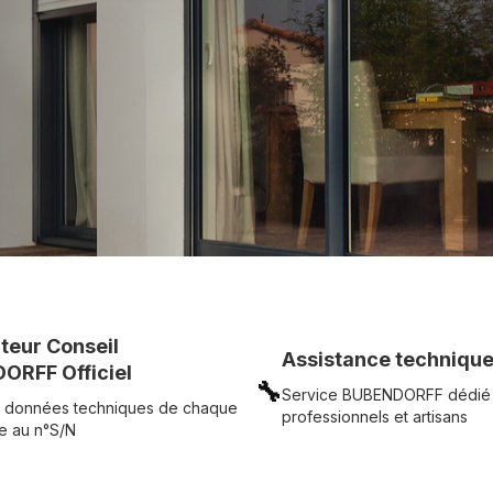
c simplicité.
UR
Voir tous nos produits
uteur Conseil
Assistance technique
ORFF Officiel
🔧
Service BUBENDORFF dédié
 données techniques de chaque
professionnels et artisans
e au n°S/N