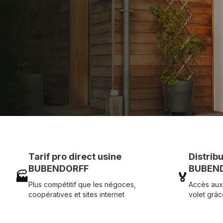
Assistance technique chantier et service réactif ave
07 83 35 69 17
MON DEVIS MOTE
Tarif pro direct usine
Distrib
BUBENDORFF
BUBEND
🏭
🏅
Plus compétitif que les négoces,
Accès aux
coopératives et sites internet
volet grâc