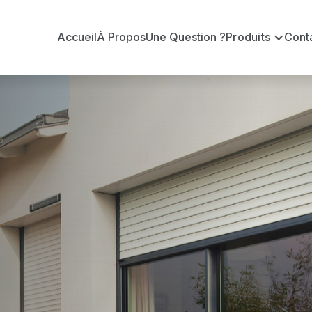
Accueil
À Propos
Une Question ?
Produits
Cont
ur Conseil B
ottereau
oux-Bottereau ?
Conseil BUBENDORFF officiel pour vous apporter : Tar