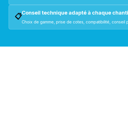
Conseil technique adapté à chaque chant
📋
Choix de gamme, prise de cotes, compatibilité, conseil 
VOLETS ROULANTS : BUBENDORFF - SOMFY - DELTA DOR
Découvrez nos produ