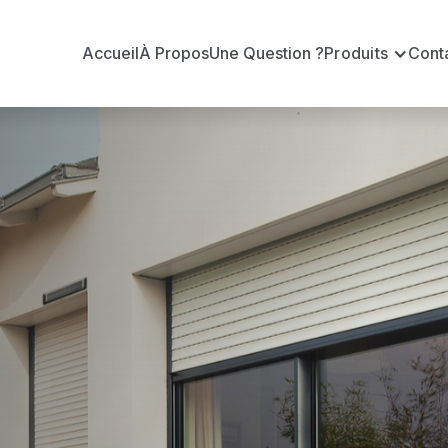
Accueil
À Propos
Une Question ?
Produits
Cont
 en volets ro
sic ?
n volets roulants Somfy officiel pour vous apporter : 