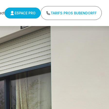
act
ESPACE PRO
TARIFS PROS BUBENDORFF
ulants Somfy
Tarifs directs usines sans minimum d'achat -