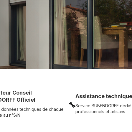
c simplicité.
UR
Voir tous nos produits
uteur Conseil
Assistance technique
ORFF Officiel
🔧
Service BUBENDORFF dédié
 données techniques de chaque
professionnels et artisans
e au n°S/N