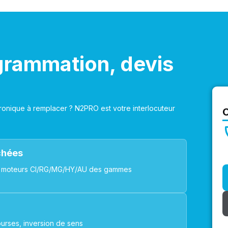
grammation, devis
onique à remplacer ? N2PRO est votre interlocuteur
achées
ues, moteurs CI/RG/MG/HY/AU des gammes
urses, inversion de sens