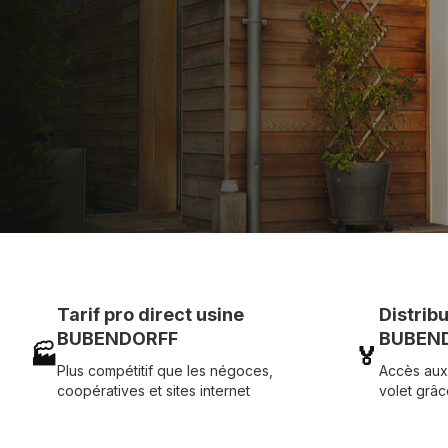
Assistance technique chantier et service réactif ave
07 83 35 69 17
MON DEVIS MOTE
Tarif pro direct usine
Distrib
BUBENDORFF
BUBEND
🏭
🏅
Plus compétitif que les négoces,
Accès aux
coopératives et sites internet
volet grâc