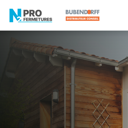
LOIRE-ATLANTIQUE -
Distributeur
Le Croisic
Artisan, Menuisier, TPE ou PME proche de Le Croi
N2PRO Fermetures est votre référent Distributeur e