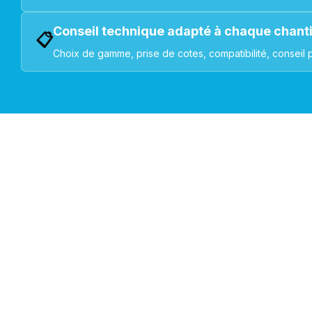
Conseil technique adapté à chaque chant
📋
Choix de gamme, prise de cotes, compatibilité, conseil 
VOLETS ROULANTS : BUBENDORFF - SOMFY - DELTA DOR
Découvrez nos produ