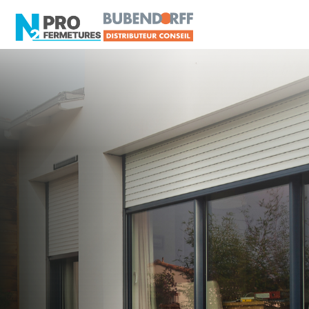
LOIRE-ATLANTIQUE -
Volet roulant
Le Cellier
Artisan, Menuisier, TPE ou PME proche de Le
Cellier ?
N2PRO Fermetures est votre référent Volet
roulant officiel pour vous apporter : Tarifs directs
usines sans minimum d'achat - Assistance