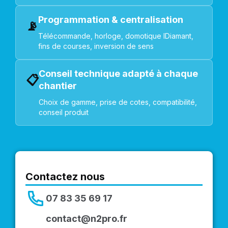
Programmation & centralisation
📡
Télécommande, horloge, domotique IDiamant,
fins de courses, inversion de sens
Conseil technique adapté à chaque
📋
chantier
Choix de gamme, prise de cotes, compatibilité,
conseil produit
Contactez nous
07 83 35 69 17
contact@n2pro.fr