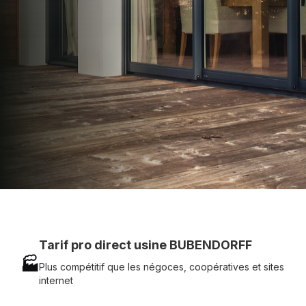
technique chantier et service réactif avec
simplicité.
07 83 35 69 17
MON DEVIS MOTEUR
Voir tous nos produits
Tarif pro direct usine BUBENDORFF
🏭
Plus compétitif que les négoces, coopératives et sites
internet