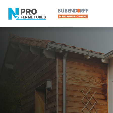
LOIRE-ATLANTIQUE -
Distributeur
Le Cellier
Artisan, Menuisier, TPE ou PME proche de Le Celli
N2PRO Fermetures est votre référent Distributeur e