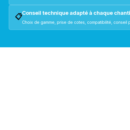
Conseil technique adapté à chaque chant
📋
Choix de gamme, prise de cotes, compatibilité, conseil 
VOLETS ROULANTS : BUBENDORFF - SOMFY - DELTA DOR
Découvrez nos produ