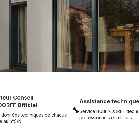
c simplicité.
UR
Voir tous nos produits
uteur Conseil
Assistance technique
ORFF Officiel
🔧
Service BUBENDORFF dédié
 données techniques de chaque
professionnels et artisans
e au n°S/N