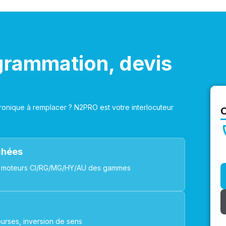
grammation, devis
onique à remplacer ? N2PRO est votre interlocuteur
achées
ues, moteurs CI/RG/MG/HY/AU des gammes
urses, inversion de sens