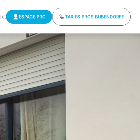
act
ESPACE PRO
TARIFS PROS BUBENDORFF
ulants Delta 
r : Tarifs directs usines sans minimum d'achat -