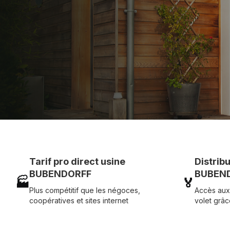
Assistance technique chantier et service réactif ave
07 83 35 69 17
MON DEVIS MOTE
Tarif pro direct usine
Distrib
BUBENDORFF
BUBEND
🏭
🏅
Plus compétitif que les négoces,
Accès aux
coopératives et sites internet
volet grâc