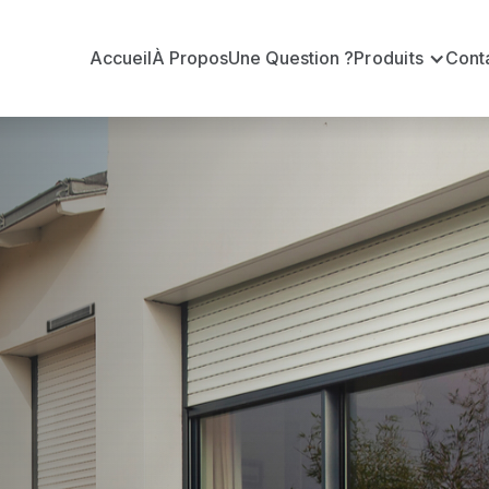
Accueil
À Propos
Une Question ?
Produits
Cont
 en volets ro
er ?
n volets roulants Delta Dore officiel pour vous apporte