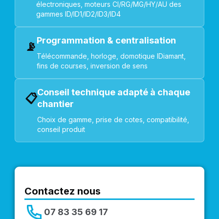
électroniques, moteurs CI/RG/MG/HY/AU des
gammes ID/ID1/ID2/ID3/ID4
Programmation & centralisation
📡
Télécommande, horloge, domotique IDiamant,
fins de courses, inversion de sens
Conseil technique adapté à chaque
📋
chantier
Choix de gamme, prise de cotes, compatibilité,
conseil produit
Contactez nous
07 83 35 69 17