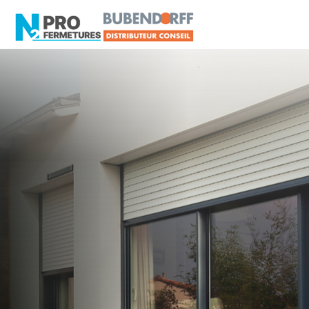
LOIRE-ATLANTIQUE -
Distributeur Conseil
BUBENDORFF
Lavau-sur-Loire
Artisan, Menuisier, TPE ou PME proche de
Lavau-sur-Loire ?
N2PRO Fermetures est votre référent Distributeur
Conseil BUBENDORFF officiel pour vous