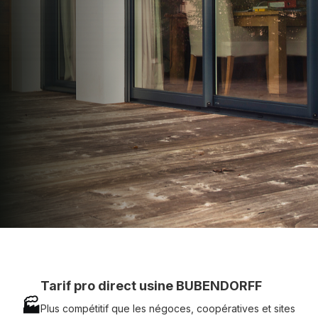
apporter : Tarifs directs usines sans minimum
d'achat - Assistance technique chantier et
service réactif avec simplicité.
07 83 35 69 17
MON DEVIS MOTEUR
Voir tous nos produits
Tarif pro direct usine BUBENDORFF
🏭
Plus compétitif que les négoces, coopératives et sites