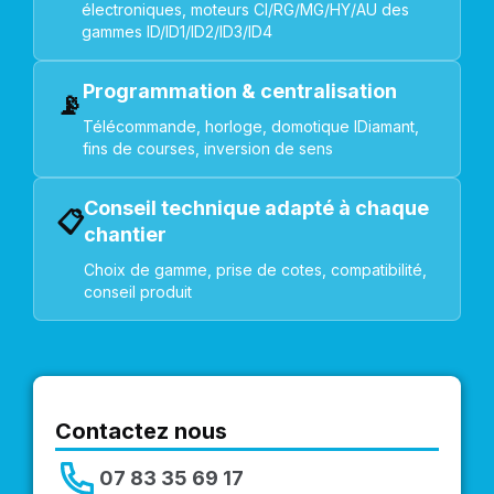
électroniques, moteurs CI/RG/MG/HY/AU des
gammes ID/ID1/ID2/ID3/ID4
Programmation & centralisation
📡
Télécommande, horloge, domotique IDiamant,
fins de courses, inversion de sens
Conseil technique adapté à chaque
📋
chantier
Choix de gamme, prise de cotes, compatibilité,
conseil produit
Contactez nous
07 83 35 69 17