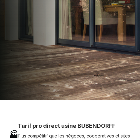
apporter : Tarifs directs usines sans minimum
d'achat - Assistance technique chantier et
service réactif avec simplicité.
07 83 35 69 17
MON DEVIS MOTEUR
Voir tous nos produits
Tarif pro direct usine BUBENDORFF
🏭
Plus compétitif que les négoces, coopératives et sites