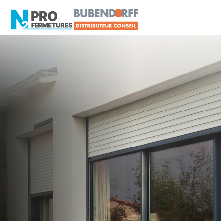
MAYENNE - 53
Distributeur Conseil
BUBENDORFF
Laval
Artisan, Menuisier, TPE ou PME proche de Laval
?
N2PRO Fermetures est votre référent Distributeur
Conseil BUBENDORFF officiel pour vous