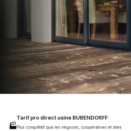
apporter : Tarifs directs usines sans minimum
d'achat - Assistance technique chantier et
service réactif avec simplicité.
07 83 35 69 17
MON DEVIS MOTEUR
Voir tous nos produits
Tarif pro direct usine BUBENDORFF
🏭
Plus compétitif que les négoces, coopératives et sites