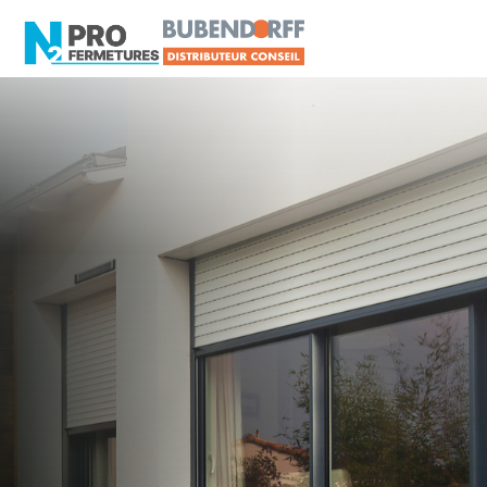
LOIRE-ATLANTIQUE -
Distributeur en volets
roulants Delta Dore
La Turballe
Artisan, Menuisier, TPE ou PME proche de La
Turballe ?
N2PRO Fermetures est votre référent Distributeur
en volets roulants Delta Dore officiel pour vous