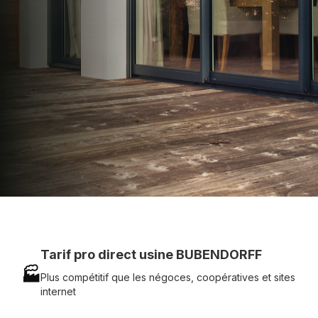
technique chantier et service réactif avec
simplicité.
07 83 35 69 17
MON DEVIS MOTEUR
Voir tous nos produits
Tarif pro direct usine BUBENDORFF
🏭
Plus compétitif que les négoces, coopératives et sites
internet