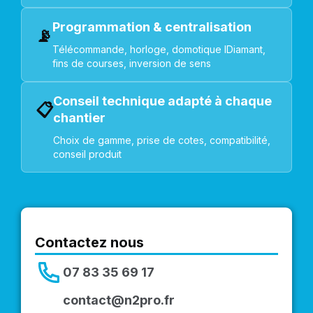
Programmation & centralisation
📡
Télécommande, horloge, domotique IDiamant,
fins de courses, inversion de sens
Conseil technique adapté à chaque
📋
chantier
Choix de gamme, prise de cotes, compatibilité,
conseil produit
Contactez nous
07 83 35 69 17
contact@n2pro.fr