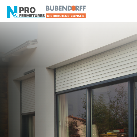
LOIRE-ATLANTIQUE -
Volet roulant
La Planche
Artisan, Menuisier, TPE ou PME proche de La
Planche ?
N2PRO Fermetures est votre référent Volet
roulant officiel pour vous apporter : Tarifs directs
usines sans minimum d'achat - Assistance