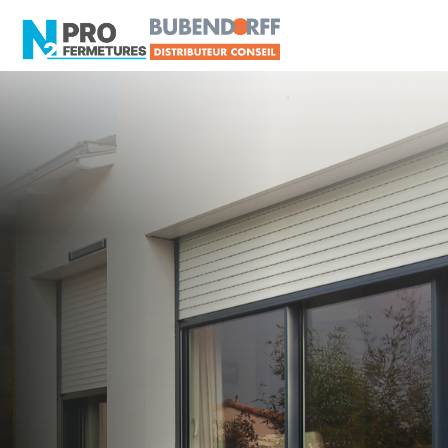
LOIRE-ATLANTIQUE -
Distributeur en volets
roulants Somfy
La Haie-Fouassière
Artisan, Menuisier, TPE ou PME proche de La
Haie-Fouassière ?
N2PRO Fermetures est votre référent Distributeur
en volets roulants Somfy officiel pour vous