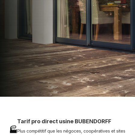
apporter : Tarifs directs usines sans minimum
d'achat - Assistance technique chantier et
service réactif avec simplicité.
07 83 35 69 17
MON DEVIS MOTEUR
Voir tous nos produits
Tarif pro direct usine BUBENDORFF
🏭
Plus compétitif que les négoces, coopératives et sites