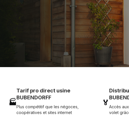
et service réactif avec simplicité.
07 83 35 69 17
MON DEVIS MOTE
Tarif pro direct usine
Distrib
BUBENDORFF
BUBEND
🏭
🏅
Plus compétitif que les négoces,
Accès aux
coopératives et sites internet
volet grâc