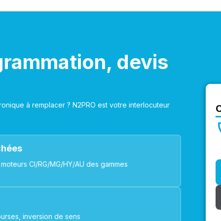
grammation, devis
onique à remplacer ? N2PRO est votre interlocuteur
achées
ues, moteurs CI/RG/MG/HY/AU des gammes
urses, inversion de sens