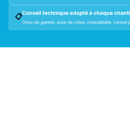
Conseil technique adapté à chaque chant
📋
Choix de gamme, prise de cotes, compatibilité, conseil 
VOLETS ROULANTS : BUBENDORFF - SOMFY - DELTA DOR
Découvrez nos produ