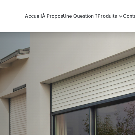
Accueil
À Propos
Une Question ?
Produits
Cont
t
assière
e-Fouassière ?
officiel pour vous apporter : Tarifs directs usines sa