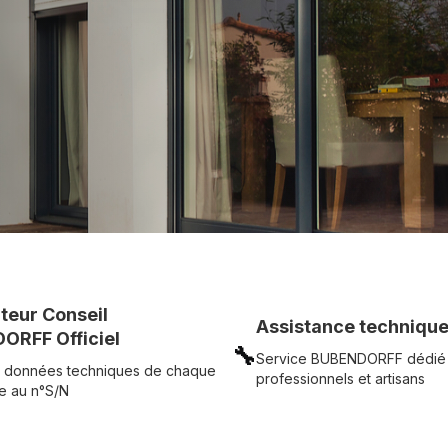
UR
Voir tous nos produits
uteur Conseil
Assistance technique
ORFF Officiel
🔧
Service BUBENDORFF dédié
 données techniques de chaque
professionnels et artisans
e au n°S/N