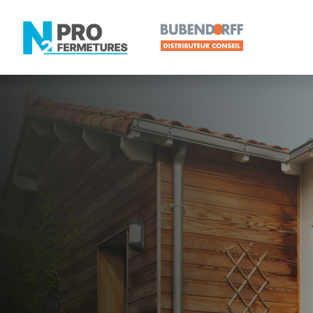
LOIRE-ATLANTIQUE -
Volet roulan
La Haie-Fou
Artisan, Menuisier, TPE ou PME proche de La Hai
N2PRO Fermetures est votre référent Volet roulant 