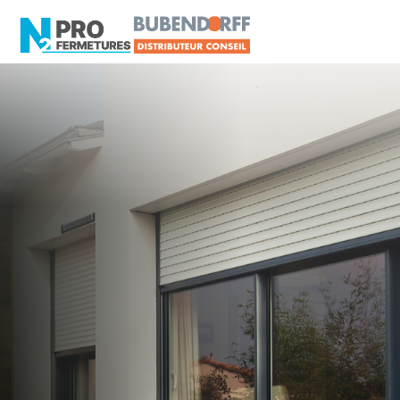
LOIRE-ATLANTIQUE -
Distributeur en volets
roulants Somfy
La Chapelle-sur-Erdre
Artisan, Menuisier, TPE ou PME proche de La
Chapelle-sur-Erdre ?
N2PRO Fermetures est votre référent Distributeur
en volets roulants Somfy officiel pour vous