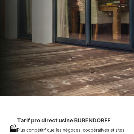
apporter : Tarifs directs usines sans minimum
d'achat - Assistance technique chantier et
service réactif avec simplicité.
07 83 35 69 17
MON DEVIS MOTEUR
Voir tous nos produits
Tarif pro direct usine BUBENDORFF
🏭
Plus compétitif que les négoces, coopératives et sites