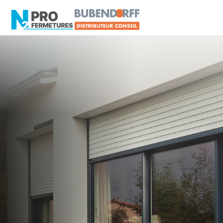
LOIRE-ATLANTIQUE -
Distributeur en volets
roulants Delta Dore
La Chapelle-Basse-Mer
Artisan, Menuisier, TPE ou PME proche de La
Chapelle-Basse-Mer ?
N2PRO Fermetures est votre référent Distributeur
en volets roulants Delta Dore officiel pour vous