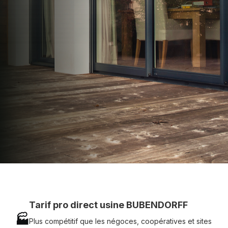
apporter : Tarifs directs usines sans minimum
d'achat - Assistance technique chantier et
service réactif avec simplicité.
07 83 35 69 17
MON DEVIS MOTEUR
Voir tous nos produits
Tarif pro direct usine BUBENDORFF
🏭
Plus compétitif que les négoces, coopératives et sites