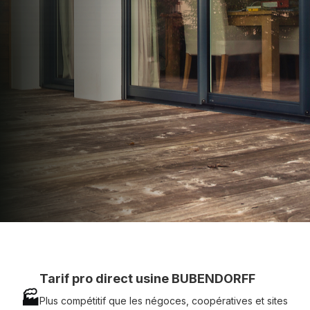
apporter : Tarifs directs usines sans minimum
d'achat - Assistance technique chantier et
service réactif avec simplicité.
07 83 35 69 17
MON DEVIS MOTEUR
Voir tous nos produits
Tarif pro direct usine BUBENDORFF
🏭
Plus compétitif que les négoces, coopératives et sites