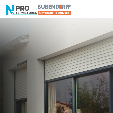
LOIRE-ATLANTIQUE -
Distributeur Conseil
BUBENDORFF
La Chapelle-Basse-Mer
Artisan, Menuisier, TPE ou PME proche de La
Chapelle-Basse-Mer ?
N2PRO Fermetures est votre référent Distributeur
Conseil BUBENDORFF officiel pour vous