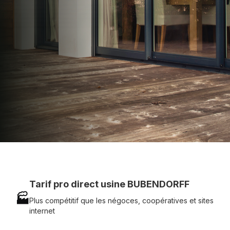
technique chantier et service réactif avec
simplicité.
07 83 35 69 17
MON DEVIS MOTEUR
Voir tous nos produits
Tarif pro direct usine BUBENDORFF
🏭
Plus compétitif que les négoces, coopératives et sites
internet