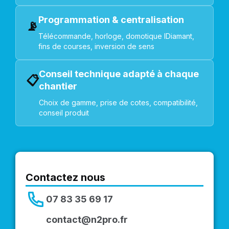
Programmation & centralisation
📡
Télécommande, horloge, domotique IDiamant,
fins de courses, inversion de sens
Conseil technique adapté à chaque
📋
chantier
Choix de gamme, prise de cotes, compatibilité,
conseil produit
Contactez nous
07 83 35 69 17
contact@n2pro.fr