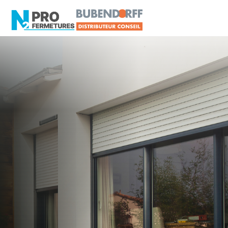
LOIRE-ATLANTIQUE -
Volet roulant
La Bernerie-en-Retz
Artisan, Menuisier, TPE ou PME proche de La
Bernerie-en-Retz ?
N2PRO Fermetures est votre référent Volet
roulant officiel pour vous apporter : Tarifs directs
usines sans minimum d'achat - Assistance