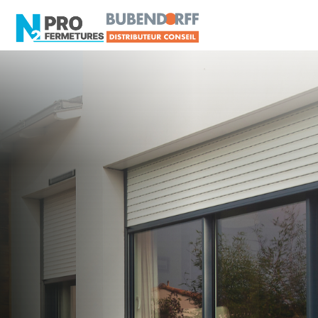
SARTHE - 72
Distributeur Conseil
BUBENDORFF
La Bazoge
Artisan, Menuisier, TPE ou PME proche de La
Bazoge ?
N2PRO Fermetures est votre référent Distributeur
Conseil BUBENDORFF officiel pour vous