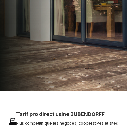
apporter : Tarifs directs usines sans minimum
d'achat - Assistance technique chantier et
service réactif avec simplicité.
07 83 35 69 17
MON DEVIS MOTEUR
Voir tous nos produits
Tarif pro direct usine BUBENDORFF
🏭
Plus compétitif que les négoces, coopératives et sites