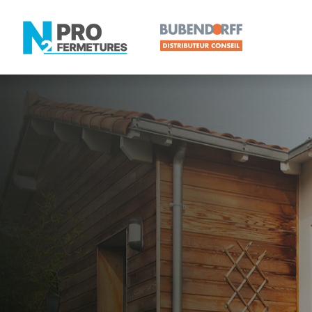
LOIRE-ATLANTIQUE -
Distributeur
La Baule-Es
Artisan, Menuisier, TPE ou PME proche de La Bau
N2PRO Fermetures est votre référent Distributeur e