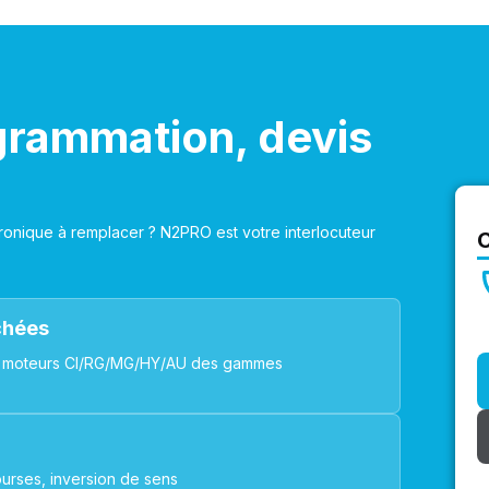
grammation, devis
onique à remplacer ? N2PRO est votre interlocuteur
achées
ues, moteurs CI/RG/MG/HY/AU des gammes
urses, inversion de sens