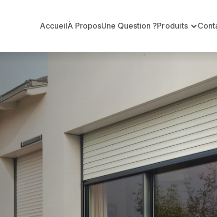
Accueil
À Propos
Une Question ?
Produits
Cont
 en volets ro
coublac
le-Escoublac ?
n volets roulants Somfy officiel pour vous apporter : 