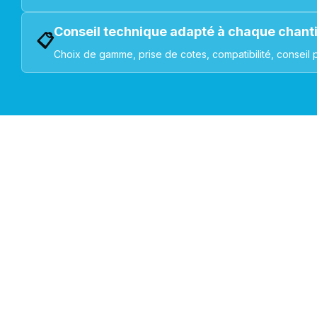
Conseil technique adapté à chaque chant
📋
Choix de gamme, prise de cotes, compatibilité, conseil 
VOLETS ROULANTS : BUBENDORFF - SOMFY - DELTA DOR
Découvrez nos produ