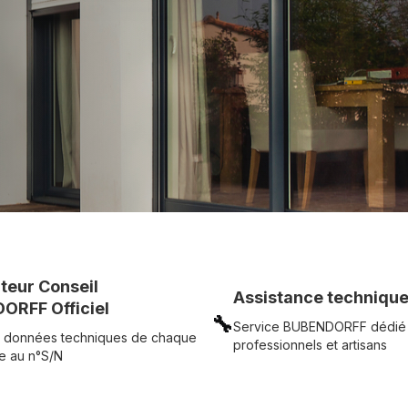
c simplicité.
UR
Voir tous nos produits
uteur Conseil
Assistance technique
ORFF Officiel
🔧
Service BUBENDORFF dédié
 données techniques de chaque
professionnels et artisans
e au n°S/N