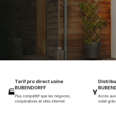
Assistance technique chantier et service réactif ave
07 83 35 69 17
MON DEVIS MOTE
Tarif pro direct usine
Distrib
BUBENDORFF
BUBEND
🏭
🏅
Plus compétitif que les négoces,
Accès aux
coopératives et sites internet
volet grâc