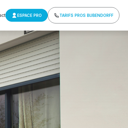
act
ESPACE PRO
TARIFS PROS BUBENDORFF
ulants Somfy
Tarifs directs usines sans minimum d'achat -