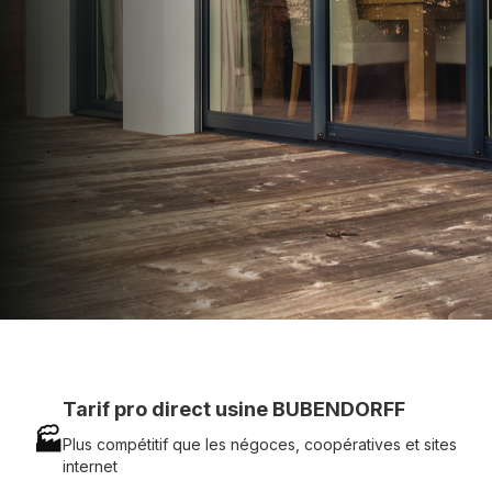
d'achat - Assistance technique chantier et
service réactif avec simplicité.
07 83 35 69 17
MON DEVIS MOTEUR
Voir tous nos produits
Tarif pro direct usine BUBENDORFF
🏭
Plus compétitif que les négoces, coopératives et sites
internet