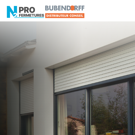
LOIRE-ATLANTIQUE -
Distributeur en volets
roulants Somfy
Issé
Artisan, Menuisier, TPE ou PME proche de Issé ?
N2PRO Fermetures est votre référent Distributeur
en volets roulants Somfy officiel pour vous
apporter : Tarifs directs usines sans minimum