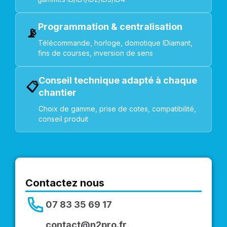
Programmation & centralisation
📡
Télécommande, horloge, domotique IDiamant,
fins de courses, inversion de sens
Conseil technique adapté à chaque
📋
chantier
Choix de gamme, prise de cotes, compatibilité,
conseil produit
Contactez nous
07 83 35 69 17
contact@n2pro.fr