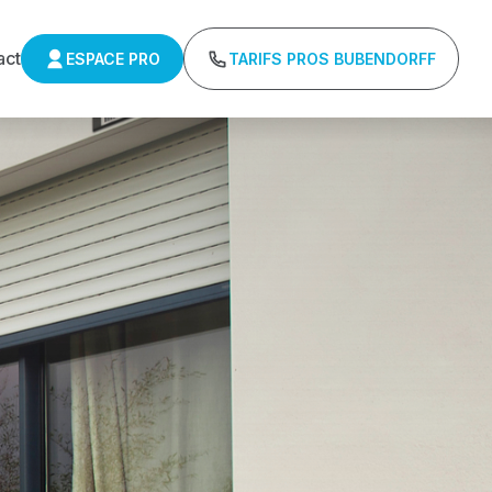
act
ESPACE PRO
TARIFS PROS BUBENDORFF
ulants Delta 
r : Tarifs directs usines sans minimum d'achat -