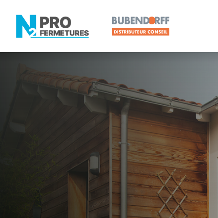
LOIRE-ATLANTIQUE -
Distributeur
Issé
Artisan, Menuisier, TPE ou PME proche de Issé ?
N2PRO Fermetures est votre référent Distributeur e