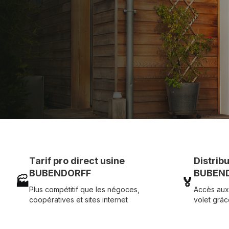
Assistance technique chantier et service réactif ave
07 83 35 69 17
MON DEVIS MOTE
Tarif pro direct usine
Distrib
BUBENDORFF
BUBEND
🏭
🏅
Plus compétitif que les négoces,
Accès aux
coopératives et sites internet
volet grâc