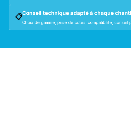
Conseil technique adapté à chaque chant
📋
Choix de gamme, prise de cotes, compatibilité, conseil 
VOLETS ROULANTS : BUBENDORFF - SOMFY - DELTA DOR
Découvrez nos produ