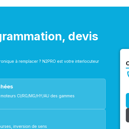
grammation, devis
onique à remplacer ? N2PRO est votre interlocuteur
achées
ues, moteurs CI/RG/MG/HY/AU des gammes
urses, inversion de sens