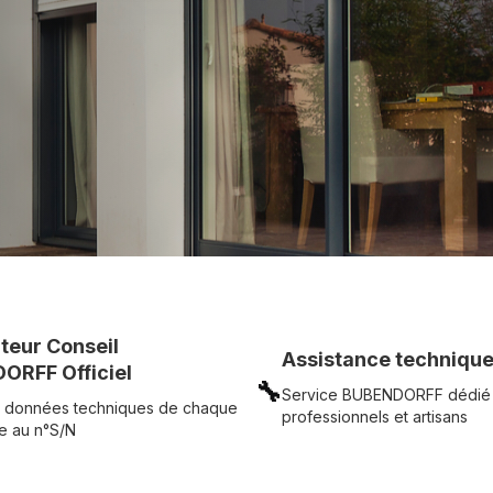
c simplicité.
UR
Voir tous nos produits
uteur Conseil
Assistance technique
ORFF Officiel
🔧
Service BUBENDORFF dédié
 données techniques de chaque
professionnels et artisans
e au n°S/N