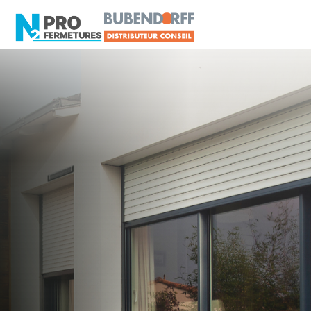
LOIRE-ATLANTIQUE -
Distributeur en volets
roulants Delta Dore
Héric
Artisan, Menuisier, TPE ou PME proche de Héric
?
N2PRO Fermetures est votre référent Distributeur
en volets roulants Delta Dore officiel pour vous