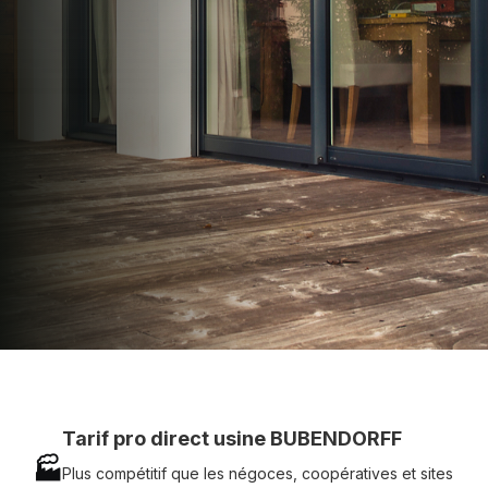
apporter : Tarifs directs usines sans minimum
d'achat - Assistance technique chantier et
service réactif avec simplicité.
07 83 35 69 17
MON DEVIS MOTEUR
Voir tous nos produits
Tarif pro direct usine BUBENDORFF
🏭
Plus compétitif que les négoces, coopératives et sites