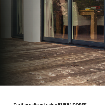
N2PRO Fermetures est votre référent Distributeur
en volets roulants Somfy officiel pour vous
apporter : Tarifs directs usines sans minimum
d'achat - Assistance technique chantier et
service réactif avec simplicité.
07 83 35 69 17
MON DEVIS MOTEUR
Voir tous nos produits
Tarif pro direct usine BUBENDORFF