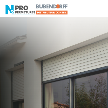
LOIRE-ATLANTIQUE -
Distributeur en volets
roulants Somfy
Grandchamps-des-
Fontaines
Artisan, Menuisier, TPE ou PME proche de
Grandchamps-des-Fontaines ?