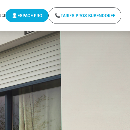
act
ESPACE PRO
TARIFS PROS BUBENDORFF
ulants Delta 
r : Tarifs directs usines sans minimum d'achat -