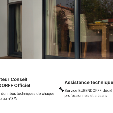
c simplicité.
UR
Voir tous nos produits
uteur Conseil
Assistance technique
ORFF Officiel
🔧
Service BUBENDORFF dédié
 données techniques de chaque
professionnels et artisans
e au n°S/N