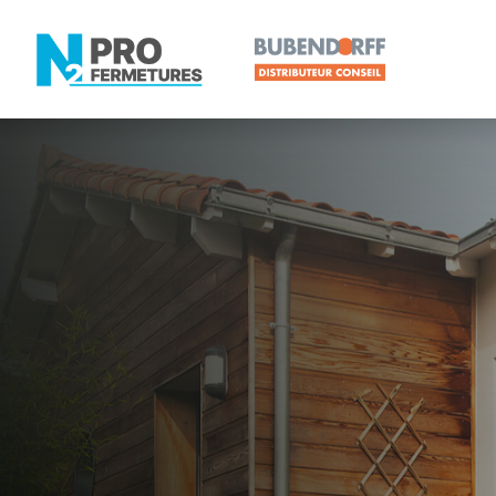
LOIRE-ATLANTIQUE -
Distributeur
Geneston
Artisan, Menuisier, TPE ou PME proche de Genest
N2PRO Fermetures est votre référent Distributeur e