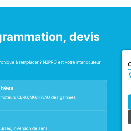
grammation, devis
onique à remplacer ? N2PRO est votre interlocuteur
achées
ues, moteurs CI/RG/MG/HY/AU des gammes
urses, inversion de sens