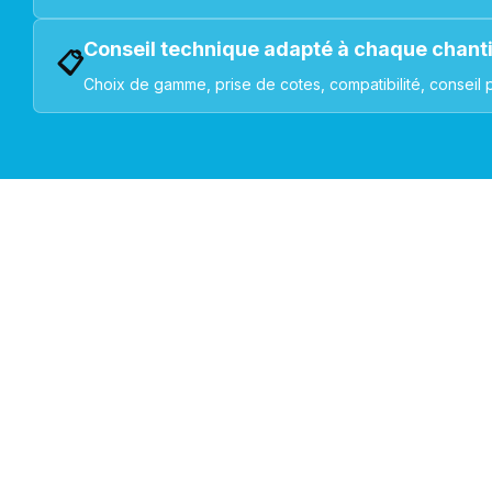
Conseil technique adapté à chaque chant
📋
Choix de gamme, prise de cotes, compatibilité, conseil 
VOLETS ROULANTS : BUBENDORFF - SOMFY - DELTA DOR
Découvrez nos produ