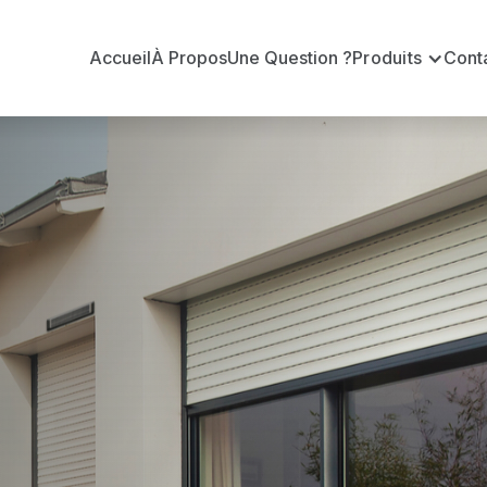
Accueil
À Propos
Une Question ?
Produits
Cont
 en volets ro
on ?
n volets roulants Delta Dore officiel pour vous apporte