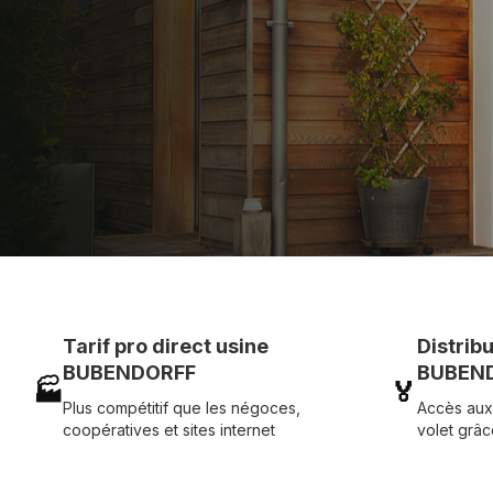
Assistance technique chantier et service réactif ave
07 83 35 69 17
MON DEVIS MOTE
Tarif pro direct usine
Distrib
BUBENDORFF
BUBEND
🏭
🏅
Plus compétitif que les négoces,
Accès aux
coopératives et sites internet
volet grâc