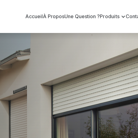
Accueil
À Propos
Une Question ?
Produits
Cont
t
?
officiel pour vous apporter : Tarifs directs usines sa