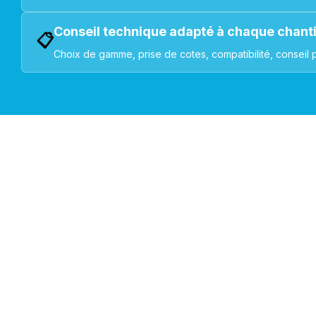
Conseil technique adapté à chaque chant
📋
Choix de gamme, prise de cotes, compatibilité, conseil 
VOLETS ROULANTS : BUBENDORFF - SOMFY - DELTA DOR
Découvrez nos produ