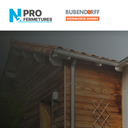
LOIRE-ATLANTIQUE -
Volet roulan
Erbray
Artisan, Menuisier, TPE ou PME proche de Erbray 
N2PRO Fermetures est votre référent Volet roulant 