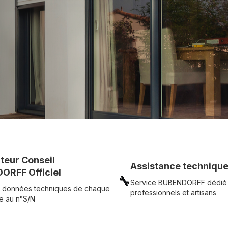
UR
Voir tous nos produits
uteur Conseil
Assistance technique
ORFF Officiel
🔧
Service BUBENDORFF dédié
 données techniques de chaque
professionnels et artisans
e au n°S/N