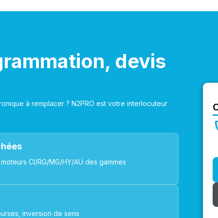
grammation, devis
onique à remplacer ? N2PRO est votre interlocuteur
achées
ues, moteurs CI/RG/MG/HY/AU des gammes
urses, inversion de sens