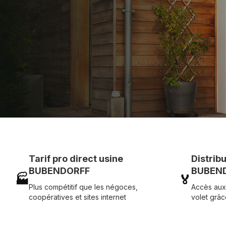
et service réactif avec simplicité.
07 83 35 69 17
MON DEVIS MOTE
Tarif pro direct usine
Distrib
BUBENDORFF
BUBEND
🏭
🏅
Plus compétitif que les négoces,
Accès aux
coopératives et sites internet
volet grâc