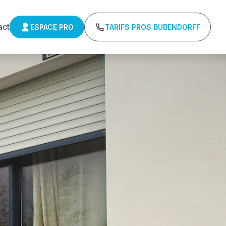
act
ESPACE PRO
TARIFS PROS BUBENDORFF
UBENDORFF
ifs directs usines sans minimum d'achat -