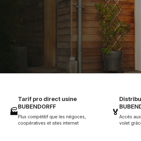
Assistance technique chantier et service réactif ave
07 83 35 69 17
MON DEVIS MOTE
Tarif pro direct usine
Distrib
BUBENDORFF
BUBEND
🏭
🏅
Plus compétitif que les négoces,
Accès aux
coopératives et sites internet
volet grâc