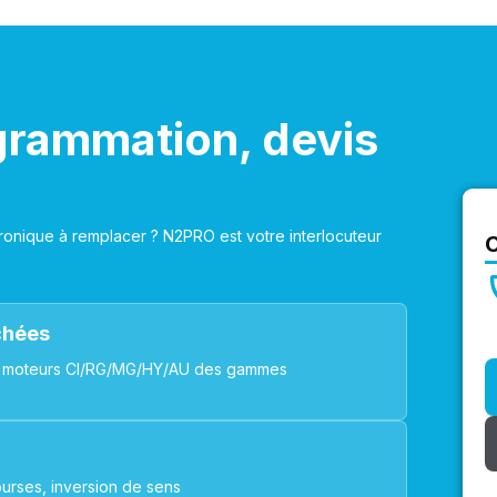
grammation, devis
onique à remplacer ? N2PRO est votre interlocuteur
achées
ues, moteurs CI/RG/MG/HY/AU des gammes
urses, inversion de sens