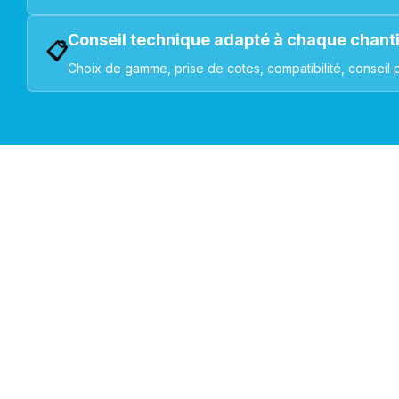
Conseil technique adapté à chaque chant
📋
Choix de gamme, prise de cotes, compatibilité, conseil 
VOLETS ROULANTS : BUBENDORFF - SOMFY - DELTA DOR
Découvrez nos produ