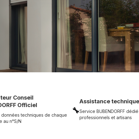
c simplicité.
UR
Voir tous nos produits
uteur Conseil
Assistance technique
ORFF Officiel
🔧
Service BUBENDORFF dédié
 données techniques de chaque
professionnels et artisans
e au n°S/N