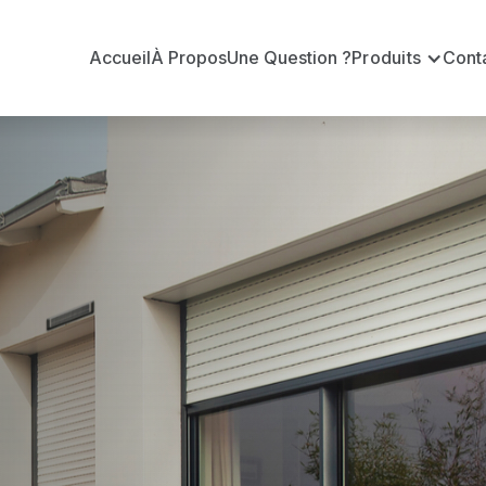
Accueil
À Propos
Une Question ?
Produits
Cont
ur Conseil B
-Loire
-sur-Loire ?
Conseil BUBENDORFF officiel pour vous apporter : Tar