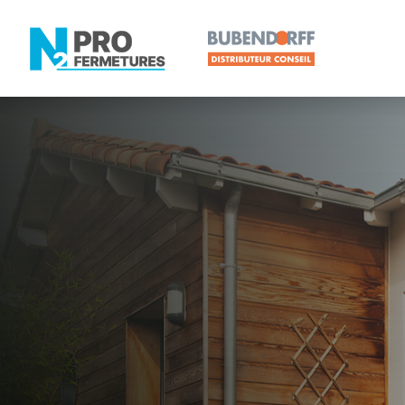
LOIRE-ATLANTIQUE -
Distribute
Divatte-sur
Artisan, Menuisier, TPE ou PME proche de Divatte
N2PRO Fermetures est votre référent Distributeur 