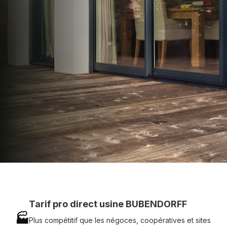
apporter : Tarifs directs usines sans minimum
d'achat - Assistance technique chantier et
service réactif avec simplicité.
07 83 35 69 17
MON DEVIS MOTEUR
Voir tous nos produits
Tarif pro direct usine BUBENDORFF
🏭
Plus compétitif que les négoces, coopératives et sites