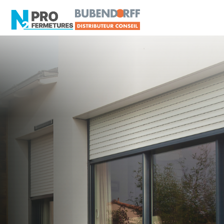
LOIRE-ATLANTIQUE -
Distributeur en volets
roulants Somfy
Derval
Artisan, Menuisier, TPE ou PME proche de
Derval ?
N2PRO Fermetures est votre référent Distributeur
en volets roulants Somfy officiel pour vous