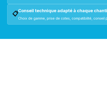
Conseil technique adapté à chaque chant
📋
Choix de gamme, prise de cotes, compatibilité, conseil 
VOLETS ROULANTS : BUBENDORFF - SOMFY - DELTA DOR
Découvrez nos produ