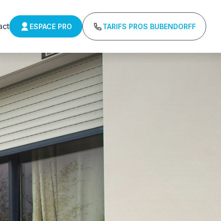
act
ESPACE PRO
TARIFS PROS BUBENDORFF
ulants Delta 
r : Tarifs directs usines sans minimum d'achat -