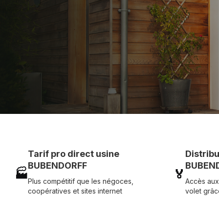
Assistance technique chantier et service réactif ave
07 83 35 69 17
MON DEVIS MOTE
Tarif pro direct usine
Distrib
BUBENDORFF
BUBEND
🏭
🏅
Plus compétitif que les négoces,
Accès aux
coopératives et sites internet
volet grâc