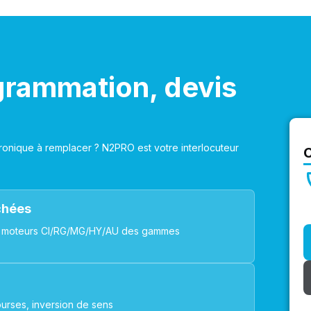
grammation, devis
onique à remplacer ? N2PRO est votre interlocuteur
achées
ues, moteurs CI/RG/MG/HY/AU des gammes
urses, inversion de sens