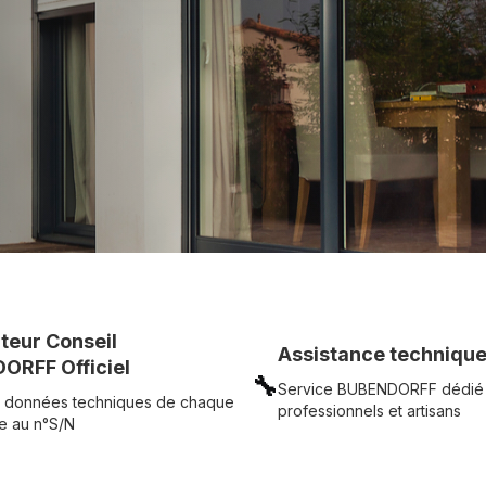
c simplicité.
UR
Voir tous nos produits
uteur Conseil
Assistance technique
ORFF Officiel
🔧
Service BUBENDORFF dédié
 données techniques de chaque
professionnels et artisans
e au n°S/N