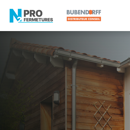
LOIRE-ATLANTIQUE -
Distributeur
Derval
Artisan, Menuisier, TPE ou PME proche de Derval 
N2PRO Fermetures est votre référent Distributeur e