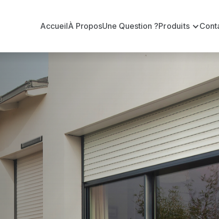
Accueil
À Propos
Une Question ?
Produits
Cont
 en volets ro
?
n volets roulants Delta Dore officiel pour vous apporte