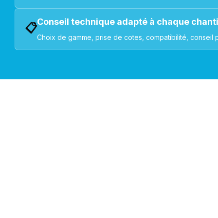
Conseil technique adapté à chaque chant
📋
Choix de gamme, prise de cotes, compatibilité, conseil 
VOLETS ROULANTS : BUBENDORFF - SOMFY - DELTA DOR
Découvrez nos produ