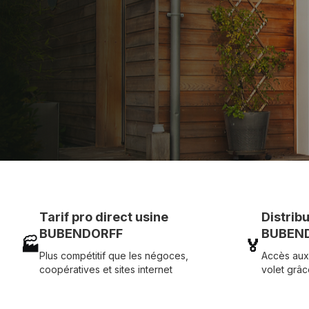
et service réactif avec simplicité.
07 83 35 69 17
MON DEVIS MOTE
Tarif pro direct usine
Distrib
BUBENDORFF
BUBEND
🏭
🏅
Plus compétitif que les négoces,
Accès aux
coopératives et sites internet
volet grâc