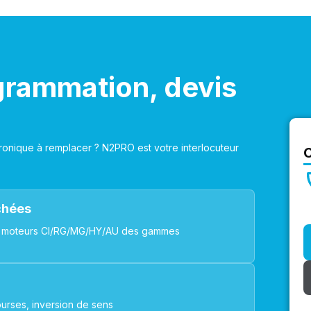
grammation, devis
onique à remplacer ? N2PRO est votre interlocuteur
achées
ues, moteurs CI/RG/MG/HY/AU des gammes
urses, inversion de sens