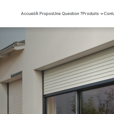
Accueil
À Propos
Une Question ?
Produits
Cont
t
n ?
officiel pour vous apporter : Tarifs directs usines sa