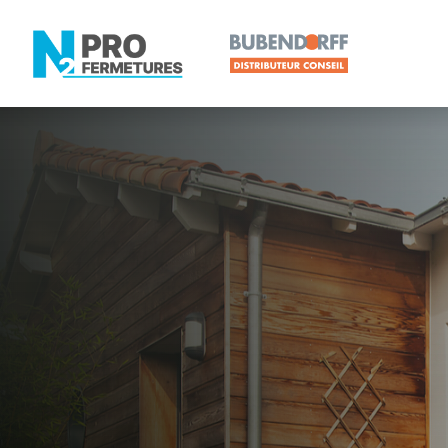
LOIRE-ATLANTIQUE -
Volet roulan
Couëron
Artisan, Menuisier, TPE ou PME proche de Couëro
N2PRO Fermetures est votre référent Volet roulant 