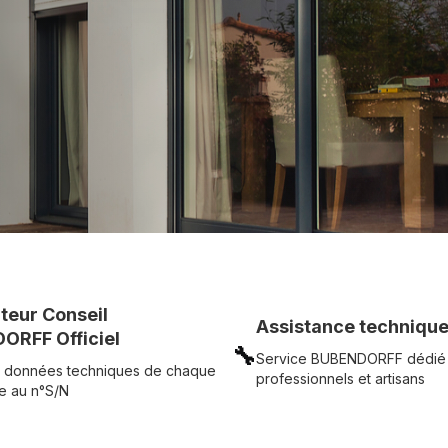
UR
Voir tous nos produits
uteur Conseil
Assistance technique
ORFF Officiel
🔧
Service BUBENDORFF dédié
 données techniques de chaque
professionnels et artisans
e au n°S/N