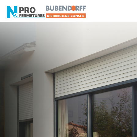
MAYENNE - 53
Distributeur Conseil
BUBENDORFF
Cossé-le-Vivien
Artisan, Menuisier, TPE ou PME proche de
Cossé-le-Vivien ?
N2PRO Fermetures est votre référent Distributeur
Conseil BUBENDORFF officiel pour vous