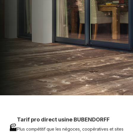
apporter : Tarifs directs usines sans minimum
d'achat - Assistance technique chantier et
service réactif avec simplicité.
07 83 35 69 17
MON DEVIS MOTEUR
Voir tous nos produits
Tarif pro direct usine BUBENDORFF
🏭
Plus compétitif que les négoces, coopératives et sites