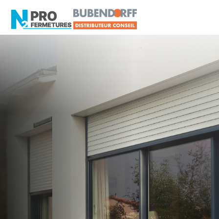
LOIRE-ATLANTIQUE -
Distributeur en volets
roulants Somfy
Corsept
Artisan, Menuisier, TPE ou PME proche de
Corsept ?
N2PRO Fermetures est votre référent Distributeur
en volets roulants Somfy officiel pour vous