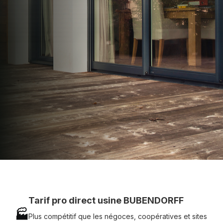
apporter : Tarifs directs usines sans minimum
d'achat - Assistance technique chantier et
service réactif avec simplicité.
07 83 35 69 17
MON DEVIS MOTEUR
Voir tous nos produits
Tarif pro direct usine BUBENDORFF
🏭
Plus compétitif que les négoces, coopératives et sites