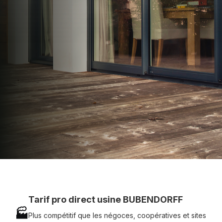
apporter : Tarifs directs usines sans minimum
d'achat - Assistance technique chantier et
service réactif avec simplicité.
07 83 35 69 17
MON DEVIS MOTEUR
Voir tous nos produits
Tarif pro direct usine BUBENDORFF
🏭
Plus compétitif que les négoces, coopératives et sites