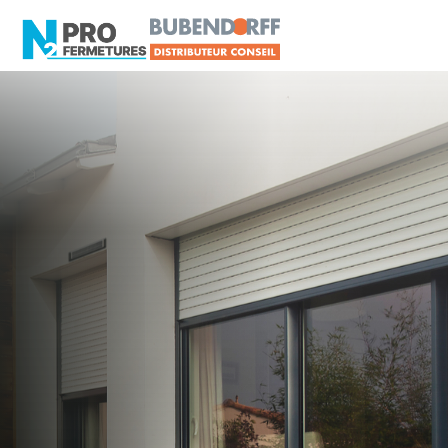
MAINE-ET-LOIRE -
Distributeur Conseil
BUBENDORFF
Cholet
Artisan, Menuisier, TPE ou PME proche de
Cholet ?
N2PRO Fermetures est votre référent Distributeur
Conseil BUBENDORFF officiel pour vous