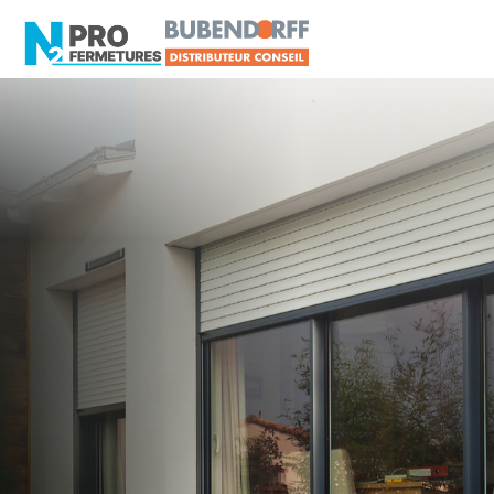
MAINE-ET-LOIRE -
Volet roulant
Chemillé-en-Anjou
Artisan, Menuisier, TPE ou PME proche de
Chemillé-en-Anjou ?
N2PRO Fermetures est votre référent Volet
roulant officiel pour vous apporter : Tarifs directs
usines sans minimum d'achat - Assistance