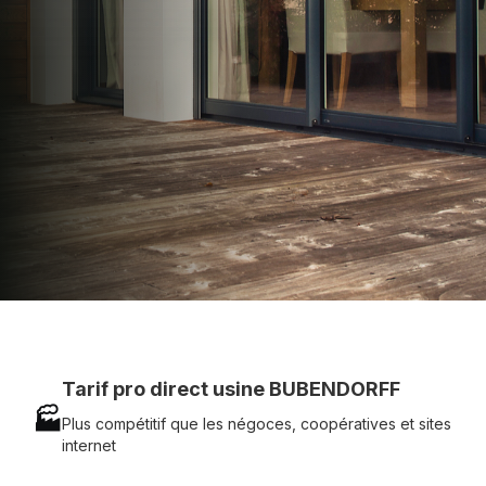
technique chantier et service réactif avec
simplicité.
07 83 35 69 17
MON DEVIS MOTEUR
Voir tous nos produits
Tarif pro direct usine BUBENDORFF
🏭
Plus compétitif que les négoces, coopératives et sites
internet