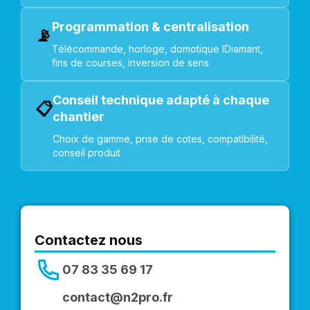
Programmation & centralisation
📡
Télécommande, horloge, domotique IDiamant,
fins de courses, inversion de sens
Conseil technique adapté à chaque
📋
chantier
Choix de gamme, prise de cotes, compatibilité,
conseil produit
Contactez nous
07 83 35 69 17
contact@n2pro.fr