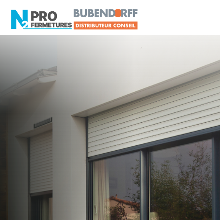
LOIRE-ATLANTIQUE -
Distributeur en volets
roulants Somfy
Chaumes-en-Retz
Artisan, Menuisier, TPE ou PME proche de
Chaumes-en-Retz ?
N2PRO Fermetures est votre référent Distributeur
en volets roulants Somfy officiel pour vous