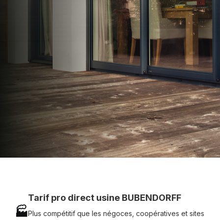
apporter : Tarifs directs usines sans minimum
d'achat - Assistance technique chantier et
service réactif avec simplicité.
07 83 35 69 17
MON DEVIS MOTEUR
Voir tous nos produits
Tarif pro direct usine BUBENDORFF
🏭
Plus compétitif que les négoces, coopératives et sites