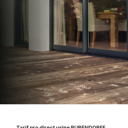
N2PRO Fermetures est votre référent Distributeur
en volets roulants Somfy officiel pour vous
apporter : Tarifs directs usines sans minimum
d'achat - Assistance technique chantier et
service réactif avec simplicité.
07 83 35 69 17
MON DEVIS MOTEUR
Voir tous nos produits
Tarif pro direct usine BUBENDORFF