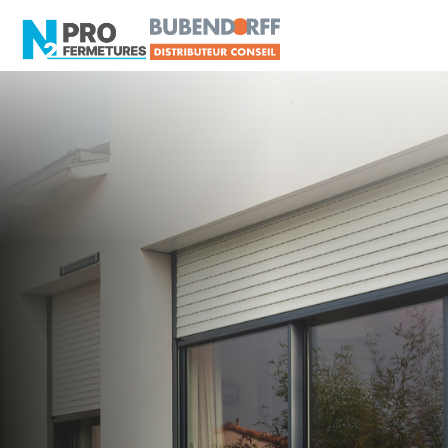
MAINE-ET-LOIRE -
Distributeur en volets
roulants Somfy
Châteauneuf-sur-
Sarthe
Artisan, Menuisier, TPE ou PME proche de
Châteauneuf-sur-Sarthe ?