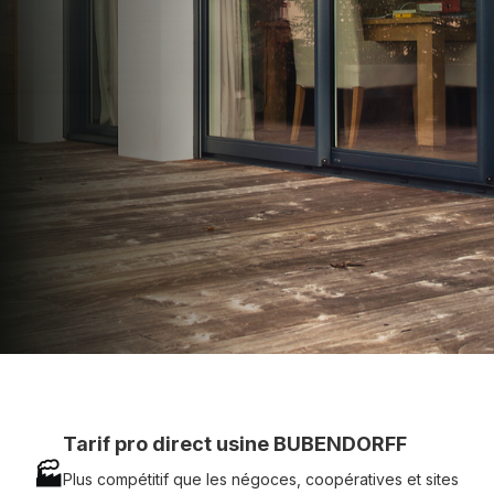
apporter : Tarifs directs usines sans minimum
d'achat - Assistance technique chantier et
service réactif avec simplicité.
07 83 35 69 17
MON DEVIS MOTEUR
Voir tous nos produits
Tarif pro direct usine BUBENDORFF
🏭
Plus compétitif que les négoces, coopératives et sites