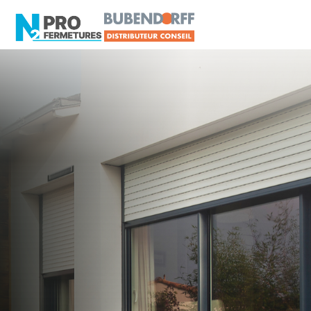
MAINE-ET-LOIRE -
Distributeur en volets
roulants Somfy
Chalonnes-sur-Loire
Artisan, Menuisier, TPE ou PME proche de
Chalonnes-sur-Loire ?
N2PRO Fermetures est votre référent Distributeur
en volets roulants Somfy officiel pour vous