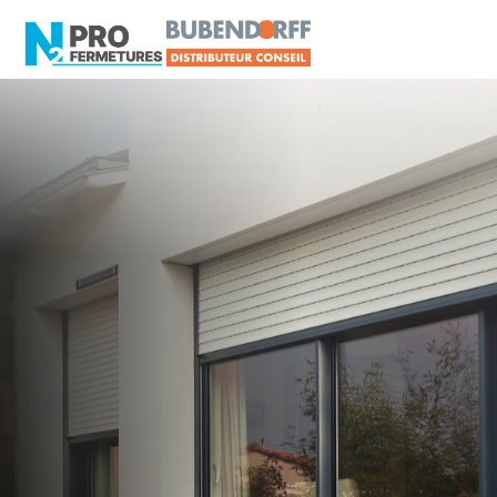
MAINE-ET-LOIRE -
Distributeur en volets
roulants Somfy
Brissac Loire Aubance
Artisan, Menuisier, TPE ou PME proche de
Brissac Loire Aubance ?
N2PRO Fermetures est votre référent Distributeur
en volets roulants Somfy officiel pour vous