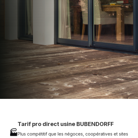
apporter : Tarifs directs usines sans minimum
d'achat - Assistance technique chantier et
service réactif avec simplicité.
07 83 35 69 17
MON DEVIS MOTEUR
Voir tous nos produits
Tarif pro direct usine BUBENDORFF
🏭
Plus compétitif que les négoces, coopératives et sites