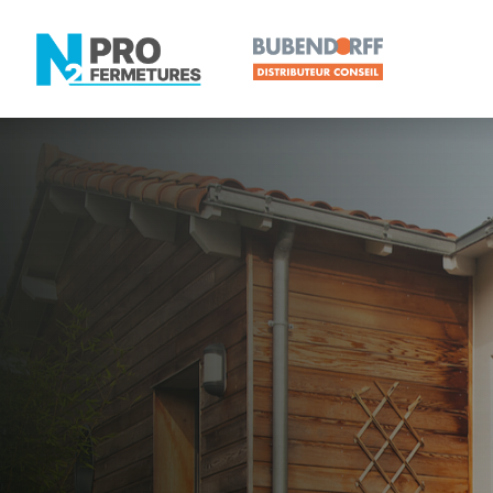
MAINE-ET-LOIRE -
Distributeur
Brain-sur-l'
Artisan, Menuisier, TPE ou PME proche de Brain-su
N2PRO Fermetures est votre référent Distributeur e