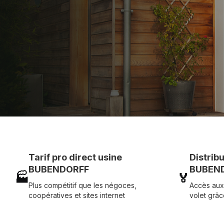
Assistance technique chantier et service réactif ave
07 83 35 69 17
MON DEVIS MOTE
Tarif pro direct usine
Distrib
BUBENDORFF
BUBEND
🏭
🏅
Plus compétitif que les négoces,
Accès aux
coopératives et sites internet
volet grâc