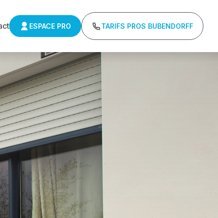
act
ESPACE PRO
TARIFS PROS BUBENDORFF
ulants Somfy
Tarifs directs usines sans minimum d'achat -