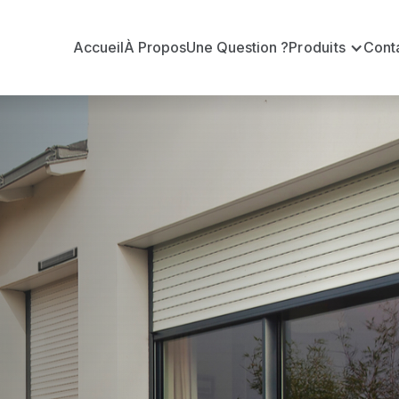
Accueil
À Propos
Une Question ?
Produits
Cont
 en volets ro
Authion
r-l'Authion ?
n volets roulants Somfy officiel pour vous apporter : 