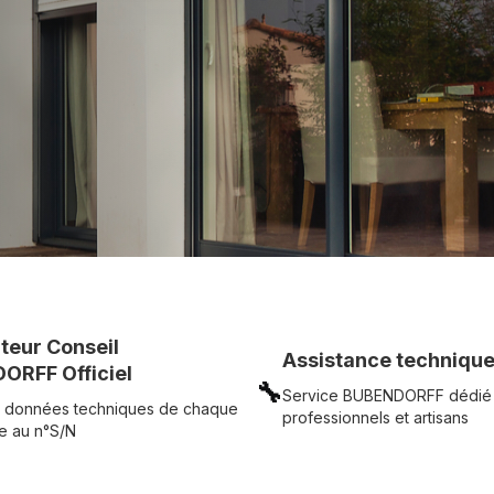
c simplicité.
UR
Voir tous nos produits
uteur Conseil
Assistance technique
ORFF Officiel
🔧
Service BUBENDORFF dédié
 données techniques de chaque
professionnels et artisans
e au n°S/N