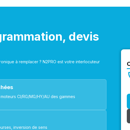
grammation, devis
onique à remplacer ? N2PRO est votre interlocuteur
achées
ues, moteurs CI/RG/MG/HY/AU des gammes
urses, inversion de sens