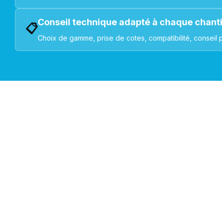
Conseil technique adapté à chaque chant
📋
Choix de gamme, prise de cotes, compatibilité, conseil 
VOLETS ROULANTS : BUBENDORFF - SOMFY - DELTA DOR
Découvrez nos produ