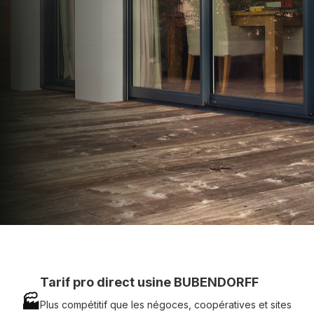
apporter : Tarifs directs usines sans minimum
d'achat - Assistance technique chantier et
service réactif avec simplicité.
07 83 35 69 17
MON DEVIS MOTEUR
Voir tous nos produits
Tarif pro direct usine BUBENDORFF
🏭
Plus compétitif que les négoces, coopératives et sites