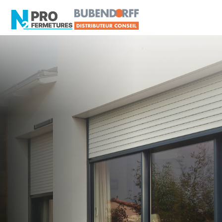
LOIRE-ATLANTIQUE -
Distributeur en volets
roulants Somfy
Boussay
Artisan, Menuisier, TPE ou PME proche de
Boussay ?
N2PRO Fermetures est votre référent Distributeur
en volets roulants Somfy officiel pour vous