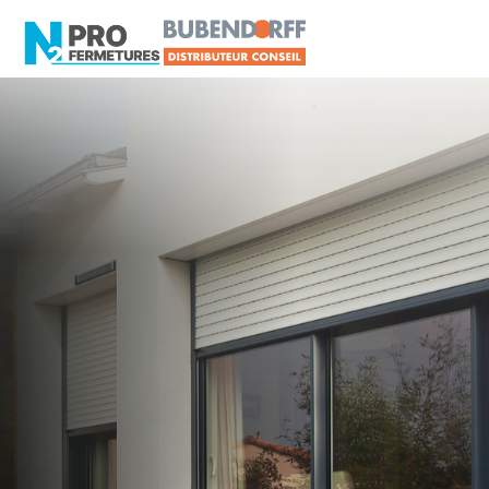
LOIRE-ATLANTIQUE -
Distributeur Conseil
BUBENDORFF
Bouguenais
Artisan, Menuisier, TPE ou PME proche de
Bouguenais ?
N2PRO Fermetures est votre référent Distributeur
Conseil BUBENDORFF officiel pour vous