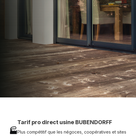
apporter : Tarifs directs usines sans minimum
d'achat - Assistance technique chantier et
service réactif avec simplicité.
07 83 35 69 17
MON DEVIS MOTEUR
Voir tous nos produits
Tarif pro direct usine BUBENDORFF
🏭
Plus compétitif que les négoces, coopératives et sites