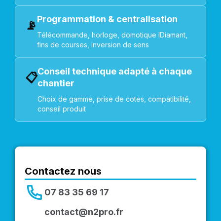
Programmation & centralisation
📡
Télécommande, horloge, domotique IDiamant,
fins de courses, inversion de sens
Conseil technique adapté à chaque
📋
chantier
Choix de gamme, prise de cotes, compatibilité,
conseil produit
Contactez nous
07 83 35 69 17
contact@n2pro.fr