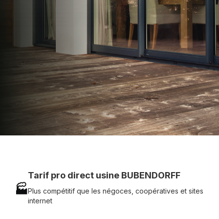
technique chantier et service réactif avec
simplicité.
07 83 35 69 17
MON DEVIS MOTEUR
Voir tous nos produits
Tarif pro direct usine BUBENDORFF
🏭
Plus compétitif que les négoces, coopératives et sites
internet