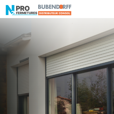
LOIRE-ATLANTIQUE -
Volet roulant
Bouguenais
Artisan, Menuisier, TPE ou PME proche de
Bouguenais ?
N2PRO Fermetures est votre référent Volet
roulant officiel pour vous apporter : Tarifs directs
usines sans minimum d'achat - Assistance