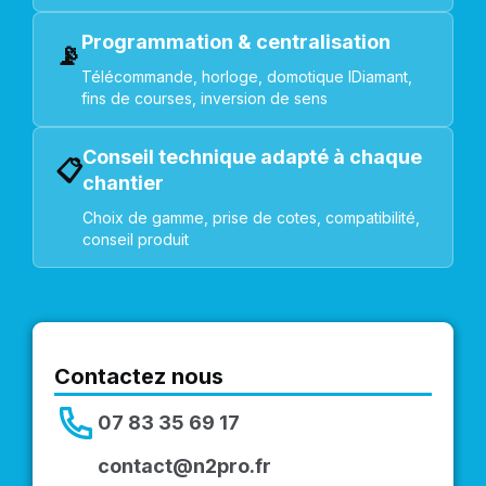
Programmation & centralisation
📡
Télécommande, horloge, domotique IDiamant,
fins de courses, inversion de sens
Conseil technique adapté à chaque
📋
chantier
Choix de gamme, prise de cotes, compatibilité,
conseil produit
Contactez nous
07 83 35 69 17
contact@n2pro.fr