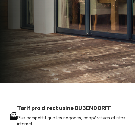
technique chantier et service réactif avec
simplicité.
07 83 35 69 17
MON DEVIS MOTEUR
Voir tous nos produits
Tarif pro direct usine BUBENDORFF
🏭
Plus compétitif que les négoces, coopératives et sites
internet