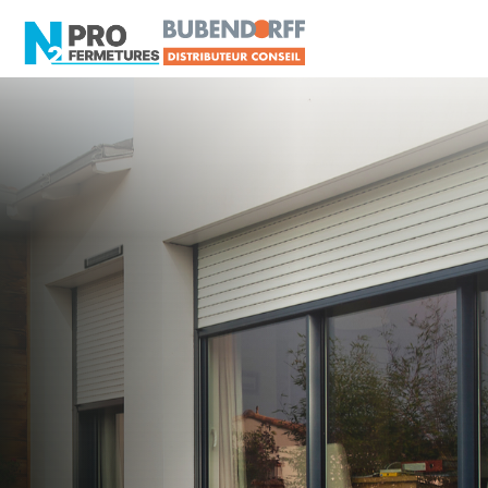
LOIRE-ATLANTIQUE -
Volet roulant
Bouée
Artisan, Menuisier, TPE ou PME proche de
Bouée ?
N2PRO Fermetures est votre référent Volet
roulant officiel pour vous apporter : Tarifs directs
usines sans minimum d'achat - Assistance