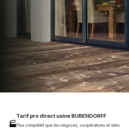
apporter : Tarifs directs usines sans minimum
d'achat - Assistance technique chantier et
service réactif avec simplicité.
07 83 35 69 17
MON DEVIS MOTEUR
Voir tous nos produits
Tarif pro direct usine BUBENDORFF
🏭
Plus compétitif que les négoces, coopératives et sites