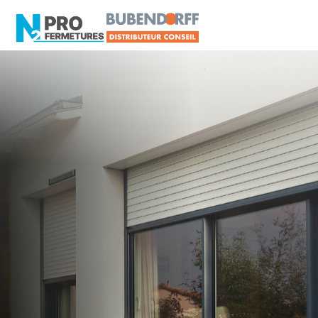
MAINE-ET-LOIRE -
Distributeur en volets
roulants Somfy
Beaufort-en-Anjou
Artisan, Menuisier, TPE ou PME proche de
Beaufort-en-Anjou ?
N2PRO Fermetures est votre référent Distributeur
en volets roulants Somfy officiel pour vous