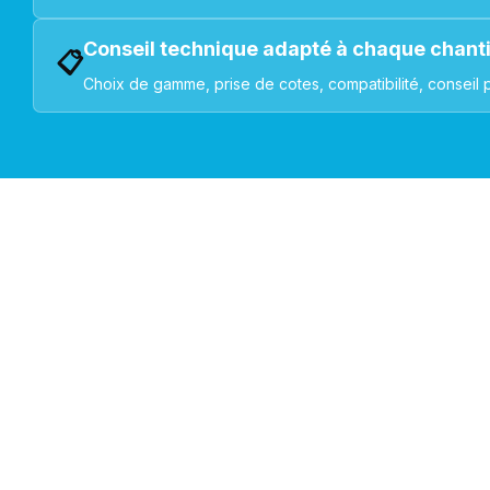
Conseil technique adapté à chaque chant
📋
Choix de gamme, prise de cotes, compatibilité, conseil 
VOLETS ROULANTS : BUBENDORFF - SOMFY - DELTA DOR
Découvrez nos produ