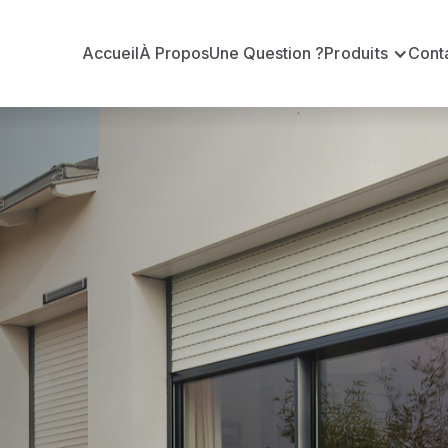
Accueil
À Propos
Une Question ?
Produits
Cont
 en volets ro
ouzé ?
n volets roulants Somfy officiel pour vous apporter : 