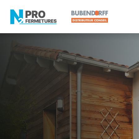
MAINE-ET-LOIRE -
Distributeur
Beaucouzé
Artisan, Menuisier, TPE ou PME proche de Beauc
N2PRO Fermetures est votre référent Distributeur e