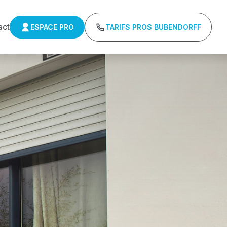
act
ESPACE PRO
TARIFS PROS BUBENDORFF
ulants Somfy
Tarifs directs usines sans minimum d'achat -