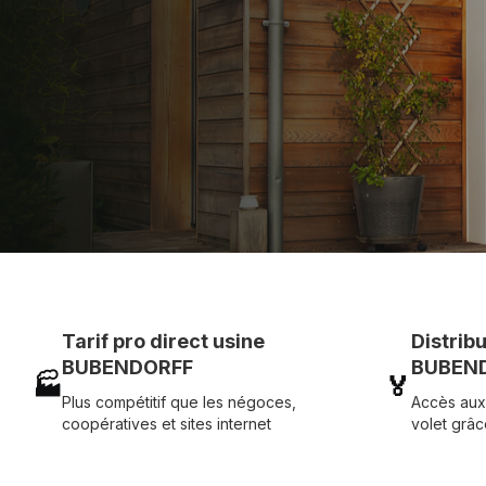
Assistance technique chantier et service réactif ave
07 83 35 69 17
MON DEVIS MOTE
Tarif pro direct usine
Distrib
BUBENDORFF
BUBEND
🏭
🏅
Plus compétitif que les négoces,
Accès aux
coopératives et sites internet
volet grâc