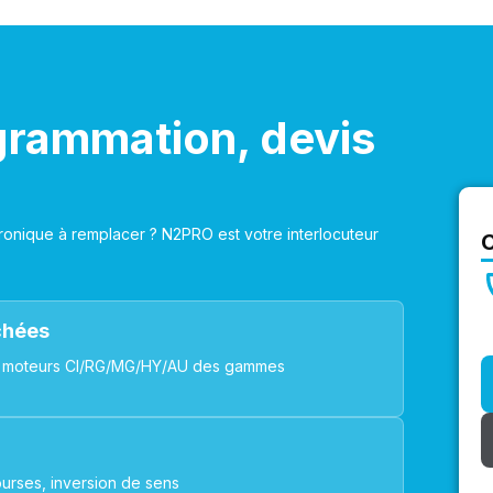
grammation, devis
onique à remplacer ? N2PRO est votre interlocuteur
achées
ues, moteurs CI/RG/MG/HY/AU des gammes
urses, inversion de sens