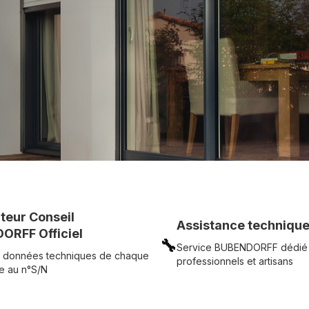
c simplicité.
UR
Voir tous nos produits
uteur Conseil
Assistance technique
ORFF Officiel
🔧
Service BUBENDORFF dédié
 données techniques de chaque
professionnels et artisans
e au n°S/N