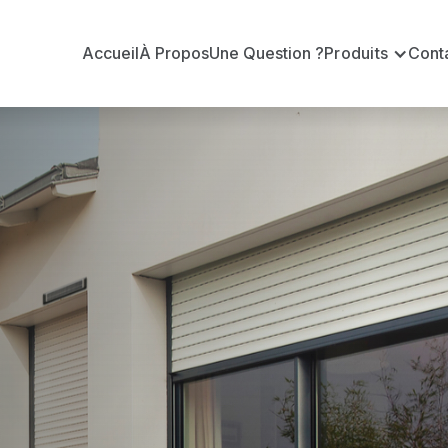
Accueil
À Propos
Une Question ?
Produits
Cont
t
aine
Goulaine ?
officiel pour vous apporter : Tarifs directs usines sa