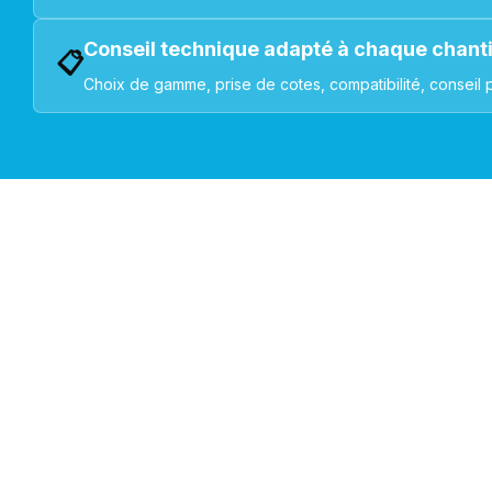
Conseil technique adapté à chaque chant
📋
Choix de gamme, prise de cotes, compatibilité, conseil 
VOLETS ROULANTS : BUBENDORFF - SOMFY - DELTA DOR
Découvrez nos produ