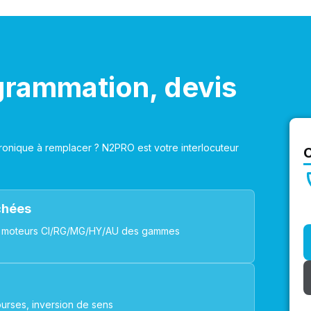
grammation, devis
onique à remplacer ? N2PRO est votre interlocuteur
achées
ues, moteurs CI/RG/MG/HY/AU des gammes
urses, inversion de sens