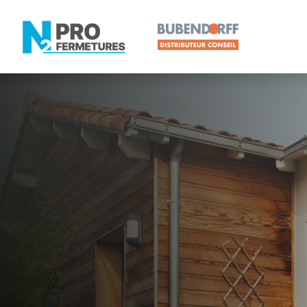
LOIRE-ATLANTIQUE -
Volet roulan
Basse-Goul
Artisan, Menuisier, TPE ou PME proche de Basse-
N2PRO Fermetures est votre référent Volet roulant 