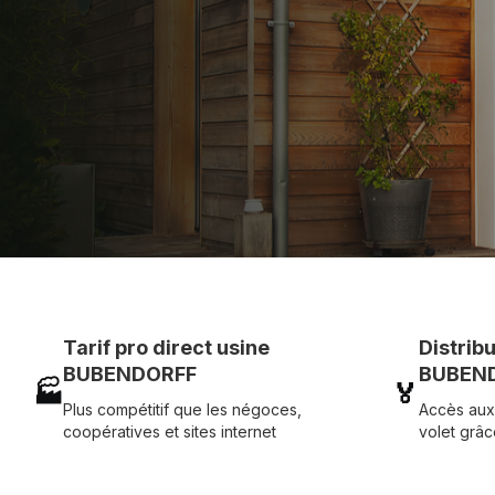
et service réactif avec simplicité.
07 83 35 69 17
MON DEVIS MOTE
Tarif pro direct usine
Distrib
BUBENDORFF
BUBEND
🏭
🏅
Plus compétitif que les négoces,
Accès aux
coopératives et sites internet
volet grâc