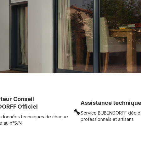
UR
Voir tous nos produits
uteur Conseil
Assistance technique
ORFF Officiel
🔧
Service BUBENDORFF dédié
 données techniques de chaque
professionnels et artisans
e au n°S/N