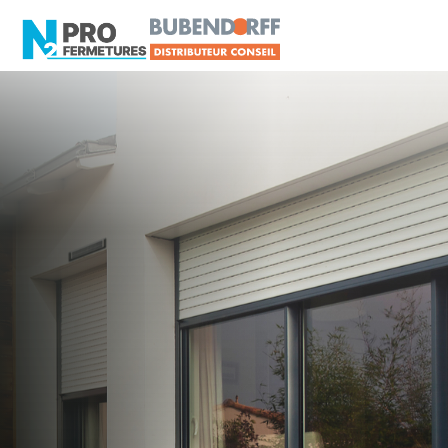
MAINE-ET-LOIRE -
Distributeur en volets
roulants Delta Dore
Avrillé
Artisan, Menuisier, TPE ou PME proche de Avrillé
?
N2PRO Fermetures est votre référent Distributeur
en volets roulants Delta Dore officiel pour vous