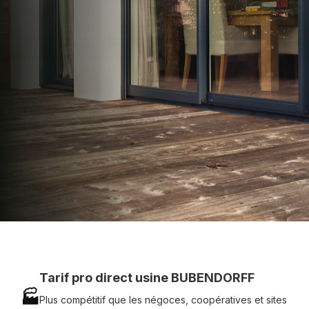
apporter : Tarifs directs usines sans minimum
d'achat - Assistance technique chantier et
service réactif avec simplicité.
07 83 35 69 17
MON DEVIS MOTEUR
Voir tous nos produits
Tarif pro direct usine BUBENDORFF
🏭
Plus compétitif que les négoces, coopératives et sites