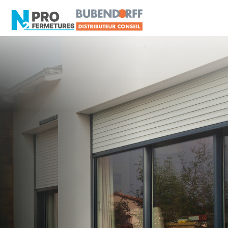
MAINE-ET-LOIRE -
Volet roulant
Aviré
Artisan, Menuisier, TPE ou PME proche de Aviré
?
N2PRO Fermetures est votre référent Volet
roulant officiel pour vous apporter : Tarifs directs
usines sans minimum d'achat - Assistance