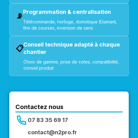
Programmation & centralisation
📡
Télécommande, horloge, domotique IDiamant,
fins de courses, inversion de sens
Conseil technique adapté à chaque
📋
chantier
Choix de gamme, prise de cotes, compatibilité,
conseil produit
Contactez nous
07 83 35 69 17
contact@n2pro.fr