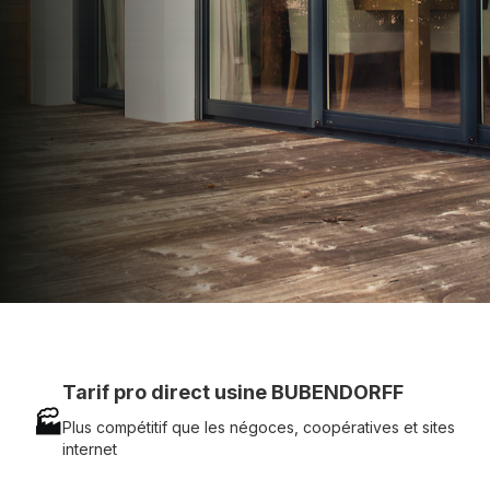
technique chantier et service réactif avec
simplicité.
07 83 35 69 17
MON DEVIS MOTEUR
Voir tous nos produits
Tarif pro direct usine BUBENDORFF
🏭
Plus compétitif que les négoces, coopératives et sites
internet