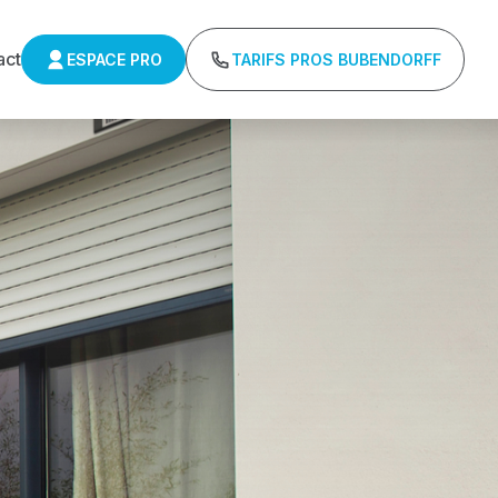
act
ESPACE PRO
TARIFS PROS BUBENDORFF
ulants Delta 
r : Tarifs directs usines sans minimum d'achat -