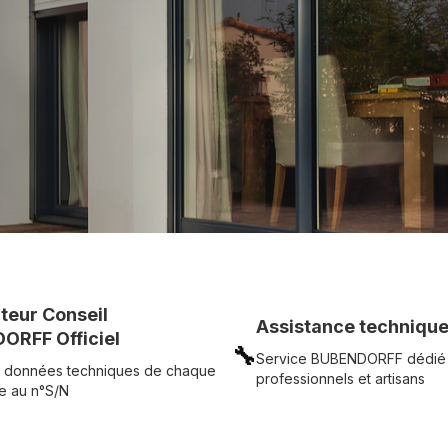
c simplicité.
UR
Voir tous nos produits
uteur Conseil
Assistance technique
ORFF Officiel
🔧
Service BUBENDORFF dédié
 données techniques de chaque
professionnels et artisans
e au n°S/N