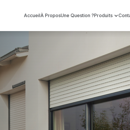
Accueil
À Propos
Une Question ?
Produits
Cont
 en volets ro
c ?
n volets roulants Delta Dore officiel pour vous apporte