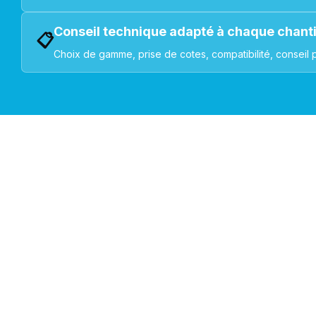
Conseil technique adapté à chaque chant
📋
Choix de gamme, prise de cotes, compatibilité, conseil 
VOLETS ROULANTS : BUBENDORFF - SOMFY - DELTA DOR
Découvrez nos produ