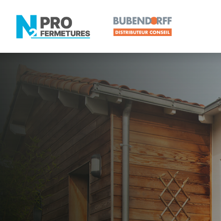
LOIRE-ATLANTIQUE -
Distributeur
Assérac
Artisan, Menuisier, TPE ou PME proche de Asséra
N2PRO Fermetures est votre référent Distributeur e