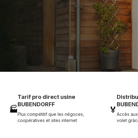
Assistance technique chantier et service réactif ave
07 83 35 69 17
MON DEVIS MOTE
Tarif pro direct usine
Distrib
BUBENDORFF
BUBEND
🏭
🏅
Plus compétitif que les négoces,
Accès aux
coopératives et sites internet
volet grâc