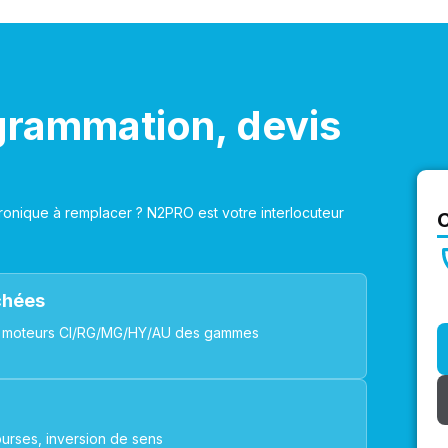
grammation, devis
onique à remplacer ? N2PRO est votre interlocuteur
achées
ues, moteurs CI/RG/MG/HY/AU des gammes
urses, inversion de sens