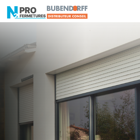
LOIRE-ATLANTIQUE -
Distributeur en volets
roulants Somfy
Anetz
Artisan, Menuisier, TPE ou PME proche de Anetz
?
N2PRO Fermetures est votre référent Distributeur
en volets roulants Somfy officiel pour vous