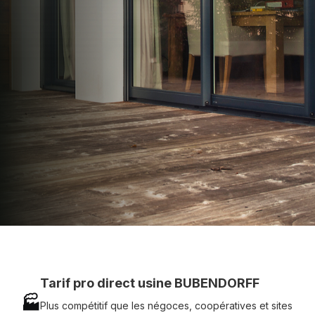
apporter : Tarifs directs usines sans minimum
d'achat - Assistance technique chantier et
service réactif avec simplicité.
07 83 35 69 17
MON DEVIS MOTEUR
Voir tous nos produits
Tarif pro direct usine BUBENDORFF
🏭
Plus compétitif que les négoces, coopératives et sites