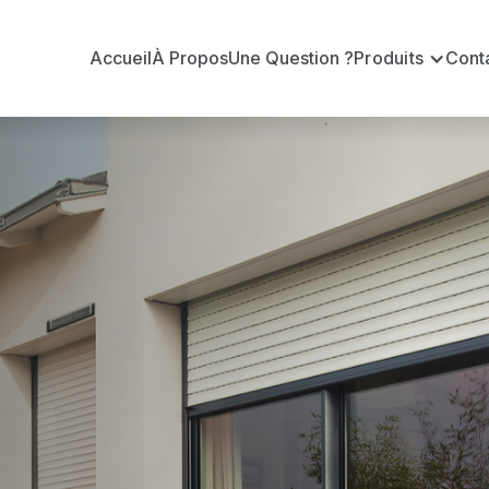
Accueil
À Propos
Une Question ?
Produits
Cont
 en volets ro
int-Géréon
s-Saint-Géréon ?
n volets roulants Delta Dore officiel pour vous apporte