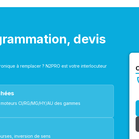
grammation, devis
onique à remplacer ? N2PRO est votre interlocuteur
achées
ues, moteurs CI/RG/MG/HY/AU des gammes
urses, inversion de sens