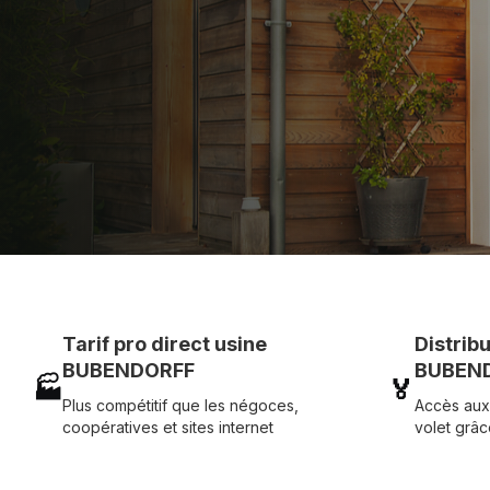
Assistance technique chantier et service réactif ave
07 83 35 69 17
MON DEVIS MOTE
Tarif pro direct usine
Distrib
BUBENDORFF
BUBEND
🏭
🏅
Plus compétitif que les négoces,
Accès aux
coopératives et sites internet
volet grâc