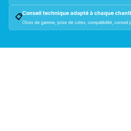
Conseil technique adapté à chaque chant
📋
Choix de gamme, prise de cotes, compatibilité, conseil 
VOLETS ROULANTS : BUBENDORFF - SOMFY - DELTA DOR
Découvrez nos produ