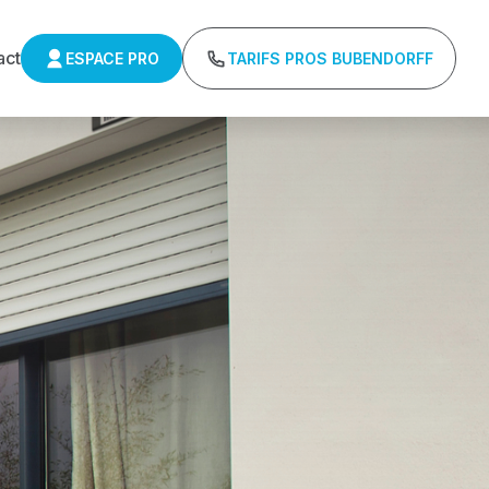
act
ESPACE PRO
TARIFS PROS BUBENDORFF
ulants Delta 
r : Tarifs directs usines sans minimum d'achat -