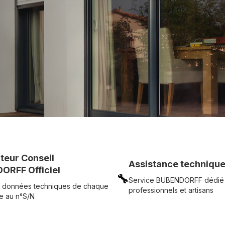
c simplicité.
UR
Voir tous nos produits
uteur Conseil
Assistance technique
ORFF Officiel
🔧
Service BUBENDORFF dédié
 données techniques de chaque
professionnels et artisans
e au n°S/N