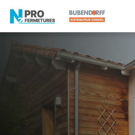
LOIRE-ATLANTIQUE -
Distributeur
Ancenis-Sa
Artisan, Menuisier, TPE ou PME proche de Anceni
N2PRO Fermetures est votre référent Distributeur e