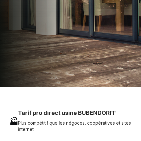
technique chantier et service réactif avec
simplicité.
07 83 35 69 17
MON DEVIS MOTEUR
Voir tous nos produits
Tarif pro direct usine BUBENDORFF
🏭
Plus compétitif que les négoces, coopératives et sites
internet