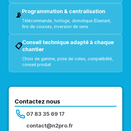
Programmation & centralisation
📡
Télécommande, horloge, domotique IDiamant,
fins de courses, inversion de sens
Conseil technique adapté à chaque
📋
chantier
Choix de gamme, prise de cotes, compatibilité,
conseil produit
Contactez nous
07 83 35 69 17
contact@n2pro.fr