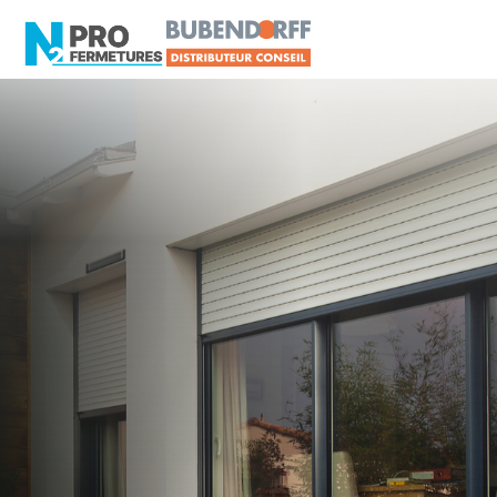
LOIRE-ATLANTIQUE -
Volet roulant
Aigrefeuille-sur-Maine
Artisan, Menuisier, TPE ou PME proche de
Aigrefeuille-sur-Maine ?
N2PRO Fermetures est votre référent Volet
roulant officiel pour vous apporter : Tarifs directs
usines sans minimum d'achat - Assistance