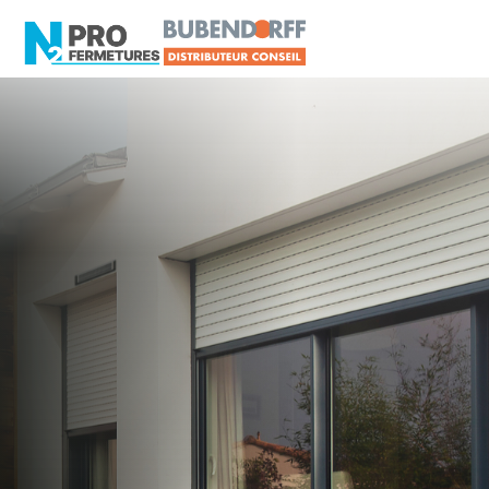
LOIRE-ATLANTIQUE -
Distributeur Conseil
BUBENDORFF
Abbaretz
Artisan, Menuisier, TPE ou PME proche de
Abbaretz ?
N2PRO Fermetures est votre référent Distributeur
Conseil BUBENDORFF officiel pour vous