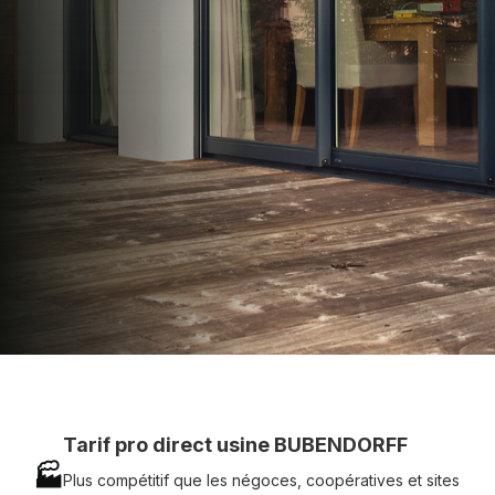
apporter : Tarifs directs usines sans minimum
d'achat - Assistance technique chantier et
service réactif avec simplicité.
07 83 35 69 17
MON DEVIS MOTEUR
Voir tous nos produits
Tarif pro direct usine BUBENDORFF
🏭
Plus compétitif que les négoces, coopératives et sites